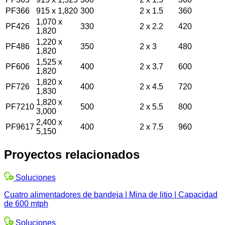
PF366
915 x 1,820
300
2 x 1.5
360
1,070 x
PF426
330
2 x 2.2
420
1,820
1,220 x
PF486
350
2 x 3
480
1,820
1,525 x
PF606
400
2 x 3.7
600
1,820
1,820 x
PF726
400
2 x 4.5
720
1,830
1,820 x
PF7210
500
2 x 5.5
800
3,000
2,400 x
PF9617
400
2 x 7.5
960
5,150
Proyectos relacionados
Soluciones
Cuatro alimentadores de bandeja | Mina de litio | Capacidad
de 600 mtph
Soluciones