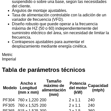
suspendido o sobre una base, según las necesidades
del cliente.
Ángulos de montaje ajustables.
Tasa de alimentación controlable con la adición de un
variador de frecuencia (VFD).
Diseño robusto que puede operar a la frecuencia
máxima de HZ (50 o 60) independientemente del
suministro eléctrico del área, sin necesidad de limitar la
frecuencia.
Contrapesos ajustables para aumentar el
desplazamiento mediante energía cinética.
Metric
Imperial
Tabla de parámetros técnicos
Tamaño
Ancho x
Potencia
máximo de
Capacidad
Modelo
Longitud
del motor
alimentación
(mtph)
(mm x mm)
(kW)
(mm)
PF304
760 x 1,220
200
2 x 1.1
240
PF305
760 x 1,525
200
2 x 1.1
240
PF365
915 x 1,525
300
2 x 1.5
360