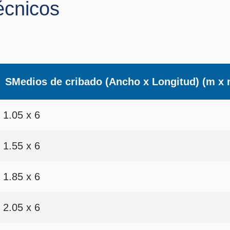
écnicos
SMedios de cribado (Ancho x Longitud) (m x 
1.05 x 6
1.55 x 6
1.85 x 6
2.05 x 6