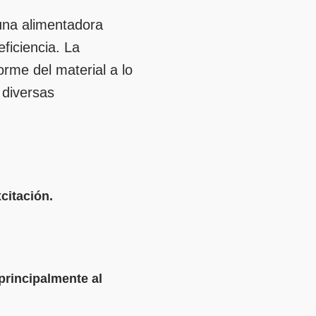
una alimentadora
eficiencia. La
orme del material a lo
 diversas
o
citación.
principalmente al