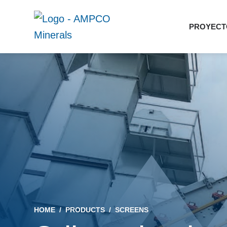
Ir
Ir
a
al
PROYECTO
la
contenido
AMPCO
navegación
principal
Minerals
principal
HOME
/
PRODUCTS
/
SCREENS