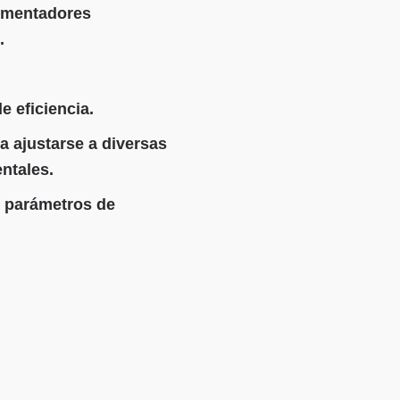
imentadores
.
e eficiencia.
ra ajustarse a diversas
ntales.
s parámetros de