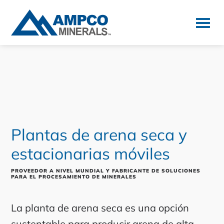
Ir
Ir
a
al
la
contenido
AMPCO
Minerals
navegación
principal
principal
Plantas de arena seca y
estacionarias móviles
PROVEEDOR A NIVEL MUNDIAL Y FABRICANTE DE SOLUCIONES
PARA EL PROCESAMIENTO DE MINERALES
La planta de arena seca es una opción
sustentable para producir arena de alta