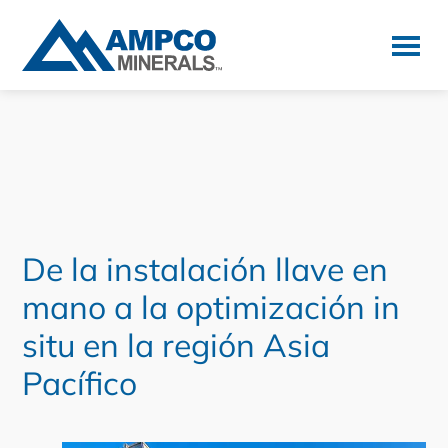
Ir
Ir
Ir
a
al
a
la
contenido
la
AMPCO
Minerals
navegación
principal
barra
principal
lateral
principal
De la instalación llave en
mano a la optimización in
situ en la región Asia
Pacífico